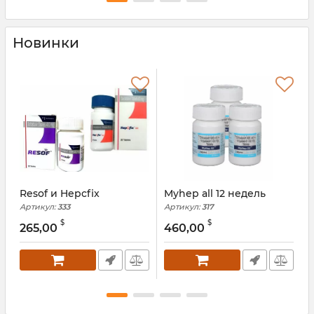
Новинки
Resof и Hepcfix
Myhep all 12 недель
H
Артикул:
333
Артикул:
317
А
$
$
265,00
460,00