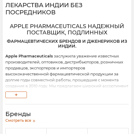
ЛЕКАРСТВА ИНДИИ БЕЗ
ПОСРЕДНИКОВ
APPLE PHARMACEUTICALS НАДЕЖНЫЙ
ПОСТАВЩИК, ПОДЛИННЫХ
ФАРМАЦЕВТИЧЕСКИХ БРЕНДОВ И ДЖЕНЕРИКОВ ИЗ
ИНДИИ.
Apple Pharmaceuticals
заслужила уважение известных
производителей, оптовиков, дистрибьюторов, розничных
продавцов, экспортеров и импортеров
высококачественной фармацевтической продукции за
долгие годы совместной работы, прошедшие с момента
создания в 2010 году. Мы предлагаем широкий ассортимент
фармацевтических препаратов, фармацевтических
+
инъекций. Предлагаемые продукты произведены в Индии,
используя чистые и нетоксичные компоненты индийскими
компаниями. Предлагаемые лекарства высоко ценятся за
Бренды
их высокую эффективность, доступность, качество упаковки
Смотреть все
и длительный срок хранения. Предлагаемые лекарства из
Индии используются в различных областях медицины для
лечения заболеваний, связанных с инфекцией, гепатитом и