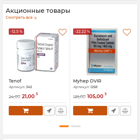
Акционные товары
Смотреть все
-12.5 %
-22.22 %
Tenof
Myhep DVIR
J
Артикул:
345
Артикул:
1258
А
$
$
21,00
105,00
24,00
135,00
8