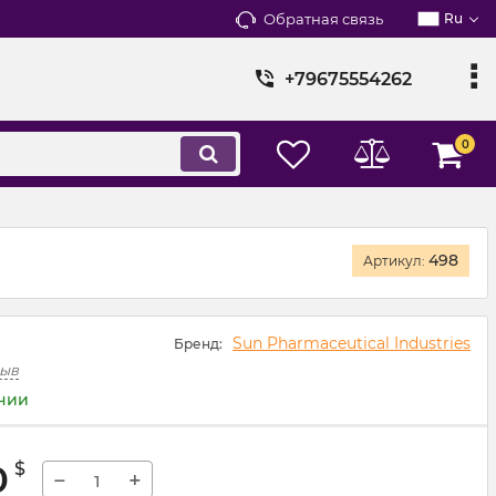
Обратная связь
Ru
+79675554262
0
498
Артикул:
Sun Pharmaceutical Industries
Бренд:
зыв
ичии
0
$
−
+