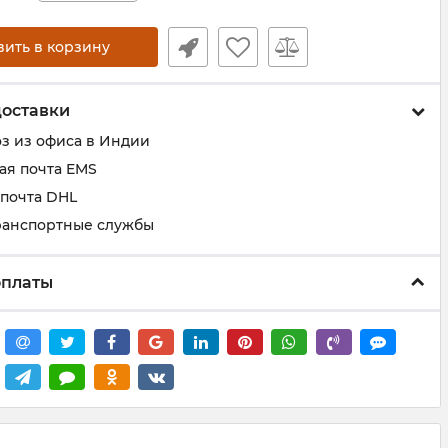
вить в корзину
доставки
з из офиса в Индии
ая почта EMS
 почта DHL
ранспортные службы
оплаты